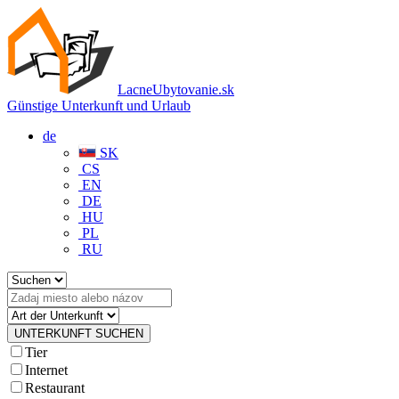
LacneUbytovanie.sk
Günstige Unterkunft und Urlaub
de
SK
CS
EN
DE
HU
PL
RU
Tier
Internet
Restaurant