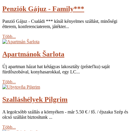
Penziók Gájuz - Family***
Panzió Gájuz - Családi *** kínál kényelmes szállást, minőségi
étterem, konferenciaterem, játékter...
Több...
Apartmánok Šarlota
Új apartman házat hat kétágyas lakosztály (prísteľku) saját
fürdőszobával, konyhasarokkal, egy LC...
Több...
Szalláshélyek Pilgrim
A legolcsóbb szállás a környéken - már 5.50 € / fő. / éjszaka Szép és
olcsó szállást biztosítunk ...
Több...