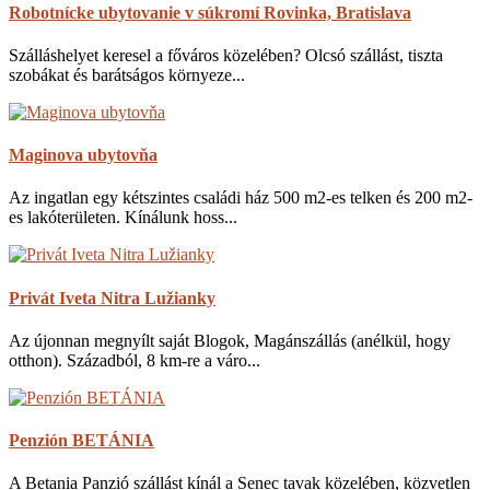
Robotnícke ubytovanie v súkromí Rovinka, Bratislava
Szálláshelyet keresel a főváros közelében? Olcsó szállást, tiszta
szobákat és barátságos környeze...
Maginova ubytovňa
Az ingatlan egy kétszintes családi ház 500 m2-es telken és 200 m2-
es lakóterületen. Kínálunk hoss...
Privát Iveta Nitra Lužianky
Az újonnan megnyílt saját Blogok, Magánszállás (anélkül, hogy
otthon). Századból, 8 km-re a váro...
Penzión BETÁNIA
A Betania Panzió szállást kínál a Senec tavak közelében, közvetlen