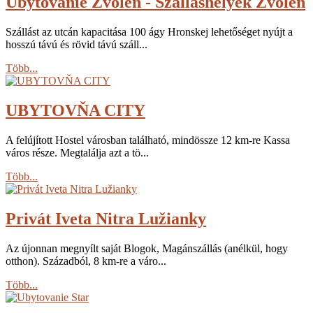
Ubytovanie Zvolen - Szalláshélyek Zvolen
Szállást az utcán kapacitása 100 ágy Hronskej lehetőséget nyújt a
hosszú távú és rövid távú száll...
Több...
UBYTOVŇA CITY
A felújított Hostel városban található, mindössze 12 km-re Kassa
város része. Megtalálja azt a tö...
Több...
Privát Iveta Nitra Lužianky
Az újonnan megnyílt saját Blogok, Magánszállás (anélkül, hogy
otthon). Századból, 8 km-re a váro...
Több...