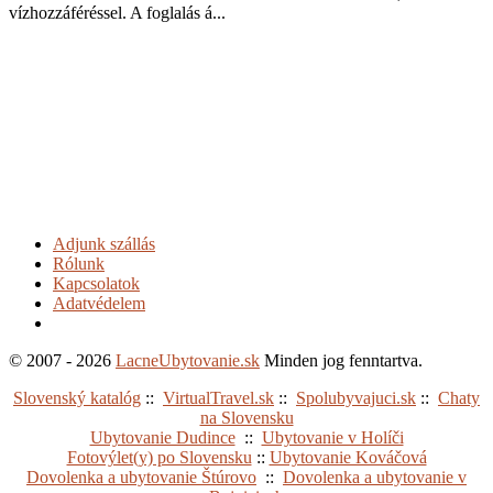
vízhozzáféréssel. A foglalás á...
Adjunk szállás
Rólunk
Kapcsolatok
Adatvédelem
© 2007 - 2026
LacneUbytovanie.sk
Minden jog fenntartva.
Slovenský katalóg
::
VirtualTravel.sk
::
Spolubyvajuci.sk
::
Chaty
na Slovensku
Ubytovanie Dudince
::
Ubytovanie v Holíči
Fotovýlet(y) po Slovensku
::
Ubytovanie Kováčová
Dovolenka a ubytovanie Štúrovo
::
Dovolenka a ubytovanie v