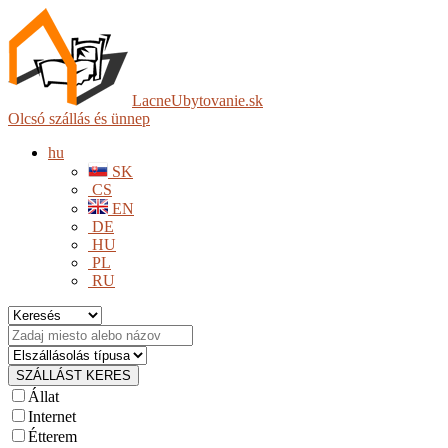
LacneUbytovanie.sk
Olcsó szállás és ünnep
hu
SK
CS
EN
DE
HU
PL
RU
Állat
Internet
Étterem