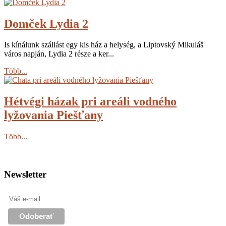
Domček Lydia 2
Is kínálunk szállást egy kis ház a helység, a Liptovský Mikuláš
város napján, Lydia 2 része a ker...
Több...
Hétvégi házak pri areáli vodného
lyžovania Piešťany
Több...
Newsletter