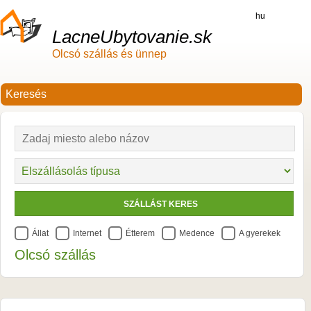
hu
LacneUbytovanie.sk
Olcsó szállás és ünnep
Állat
Internet
Étterem
Medence
A gyerekek
Olcsó szállás