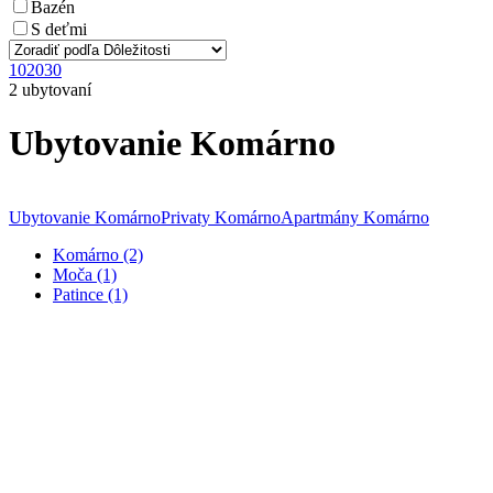
Bazén
S deťmi
10
20
30
2 ubytovaní
Ubytovanie Komárno
Ubytovanie Komárno
Privaty Komárno
Apartmány Komárno
Komárno (2)
Moča (1)
Patince (1)