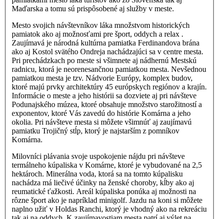
Maďarska a tomu sú prispôsobené aj služby v meste.
Mesto svojich návštevníkov láka množstvom historických
pamiatok ako aj možnosťami pre šport, oddych a relax .
Zaujímavá je národná kultúrna pamiatka Ferdinandova brána
ako aj Kostol svätého Ondreja nachádzajúci sa v centre mesta.
Pri prechádzkach po meste si všimnete aj nádhernú Mestskú
radnicu, ktorá je neorenesančnou pamiatkou mesta. Nevšednou
pamiatkou mesta je tzv. Nádvorie Európy, komplex budov,
ktoré majú prvky architektúry 45 európskych regiónov a krajín.
Informácie o meste a jeho histórii sa dozviete aj pri návšteve
Podunajského múzea, ktoré obsahuje množstvo starožitností a
exponentov, ktoré Vás zavedú do histórie Komárna a jeho
okolia. Pri návšteve mesta si môžete všimnúť aj zaujímavú
pamiatku Trojičný stĺp, ktorý je najstarším z pomníkov
Komárna.
Milovníci plávania svoje uspokojenie nájdu pri návšteve
termálneho kúpaliska v Komárne, ktoré je vybudované na 2,5
hektároch. Minerálna voda, ktorá sa na tomto kúpalisku
nachádza má liečivé účinky na ženské choroby, kĺby ako aj
reumatické ťažkosti. Areál kúpaliska ponúka aj možnosti na
rôzne šport ako je napríklad minigolf. Jazdu na koni si môžete
naplno užiť v Holdas Ranchi, ktorý je vhodný ako na rekreáciu
tak aj na oddych. K zaujímavostiam mesta patrí aj výlet na