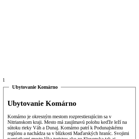
1
Ubytovanie Komárno
Ubytovanie Komárno
Komárno je okresným mestom rozprestierajúcim sa v
Nitrianskom kraji. Mesto má zaujímavú polohu keďže leží na
sútoku rieky Váh a Dunaj. Komárno patrí k Podunajskému
regiónu a nachádza sa v blízkosti Maďarských hraníc. Svojimi
pamiatkami mesto láka turistov ako zo Slovenska tak aj