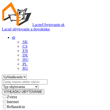
LacneUbytovanie.sk
Lacné ubytovanie a dovolenka
sk
SK
CS
EN
DE
HU
PL
RU
Zviera
Internet
Reštaurácia