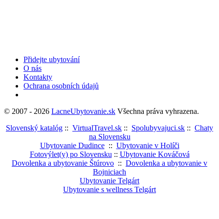
Přidejte ubytování
O nás
Kontakty
Ochrana osobních údajů
© 2007 - 2026
LacneUbytovanie.sk
Všechna práva vyhrazena.
Slovenský katalóg
::
VirtualTravel.sk
::
Spolubyvajuci.sk
::
Chaty
na Slovensku
Ubytovanie Dudince
::
Ubytovanie v Holíči
Fotovýlet(y) po Slovensku
::
Ubytovanie Kováčová
Dovolenka a ubytovanie Štúrovo
::
Dovolenka a ubytovanie v
Bojniciach
Ubytovanie Telgárt
Ubytovanie s wellness Telgárt