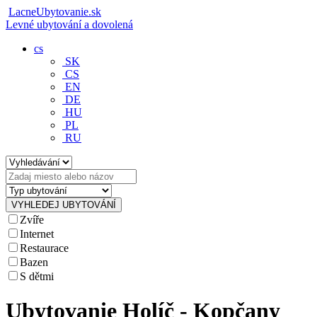
LacneUbytovanie.sk
Levné ubytování a dovolená
cs
SK
CS
EN
DE
HU
PL
RU
Zvíře
Internet
Restaurace
Bazen
S dětmi
Ubytovanie Holíč - Kopčany