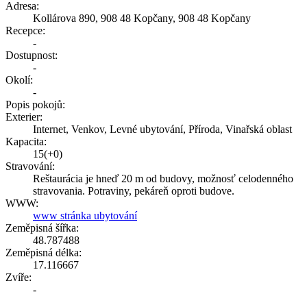
Adresa:
Kollárova 890, 908 48 Kopčany, 908 48 Kopčany
Recepce:
-
Dostupnost:
-
Okolí:
-
Popis pokojů:
Exterier:
Internet, Venkov, Levné ubytování, Příroda, Vinařská oblast
Kapacita:
15(+0)
Stravování:
Reštaurácia je hneď 20 m od budovy, možnosť celodenného
stravovania. Potraviny, pekáreň oproti budove.
WWW:
www stránka ubytování
Zeměpisná šířka:
48.787488
Zeměpisná délka:
17.116667
Zvíře:
-