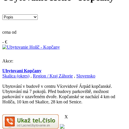
cena od
- €
Akce:
Ubytovani Kopčany
Skalica (okres)
,
Region / Kraj Záhorie
,
Slovensko
Ubytování v budově v centru Vícevidové Árpád kopčanské.
Ubytování má 7 pokojů. Před budovy parkoviště, možnost
parkování v uzavřeném dvoře. Kopčanské se nachází 4 km od
Holíča, 10 km od Skalice, 28 km od Senice.
X