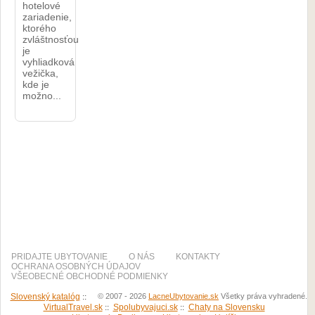
hotelové
zariadenie,
ktorého
zvláštnosťou
je
vyhliadková
vežička,
kde je
možno...
PRIDAJTE UBYTOVANIE
O NÁS
KONTAKTY
OCHRANA OSOBNÝCH ÚDAJOV
VŠEOBECNÉ OBCHODNÉ PODMIENKY
Slovenský katalóg
::
© 2007 - 2026
LacneUbytovanie.sk
Všetky práva vyhradené.
VirtualTravel.sk
::
Spolubyvajuci.sk
::
Chaty na Slovensku