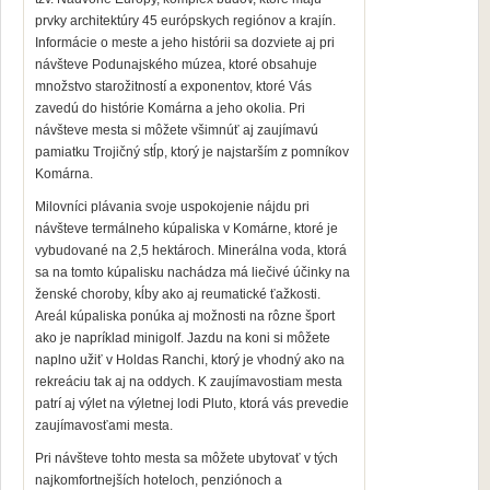
prvky architektúry 45 európskych regiónov a krajín.
Informácie o meste a jeho histórii sa dozviete aj pri
návšteve Podunajského múzea, ktoré obsahuje
množstvo starožitností a exponentov, ktoré Vás
zavedú do histórie Komárna a jeho okolia. Pri
návšteve mesta si môžete všimnúť aj zaujímavú
pamiatku Trojičný stĺp, ktorý je najstarším z pomníkov
Komárna.
Milovníci plávania svoje uspokojenie nájdu pri
návšteve termálneho kúpaliska v Komárne, ktoré je
vybudované na 2,5 hektároch. Minerálna voda, ktorá
sa na tomto kúpalisku nachádza má liečivé účinky na
ženské choroby, kĺby ako aj reumatické ťažkosti.
Areál kúpaliska ponúka aj možnosti na rôzne šport
ako je napríklad minigolf. Jazdu na koni si môžete
naplno užiť v Holdas Ranchi, ktorý je vhodný ako na
rekreáciu tak aj na oddych. K zaujímavostiam mesta
patrí aj výlet na výletnej lodi Pluto, ktorá vás prevedie
zaujímavosťami mesta.
Pri návšteve tohto mesta sa môžete ubytovať v tých
najkomfortnejších hoteloch, penziónoch a