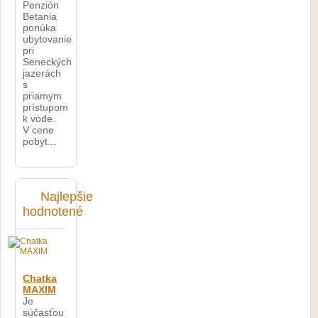
Penzión
Betania
ponúka
ubytovanie
pri
Seneckých
jazerách
s
priamym
prístupom
k vode.
V cene
pobyt...
Najlepšie
hodnotené
Chatka
MAXIM
Je
súčasťou