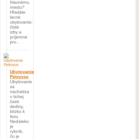
hlavnému
mestu?
Hľadáte
lacné
ubytovanie,
čisté
izby a
príjemné
pro...
Ubytovanie
Petrovce
Ubytovanie
sa
nachádza
v tichej
časti
dediny,
blízko k
lesu.
Neďaleko
je
rybník,
čo je