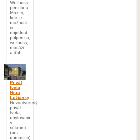
Wellness
penziónu
Maxim,
kde je
možnosť
si
objednať
polpenziu,
wellness,
masáže
a ďal...
Privát
Iveta
Nitra
Lužianky
Novootvorený
privát
Iveta,
ubytovanie
v
súkromí
(bez
domácich).