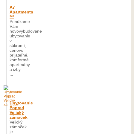
A7
Apartments
***
Ponúkame
Vám
novovybudované
ubytovanie
v
súkromí,
cenovo
prijateľné,
komfortné
apartmány
a izby.
...
Ubytovanie
Poprad
Velický
zámoček
Velický
zámoček
je