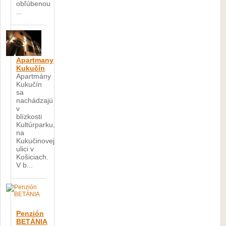
obľúbenou
...
Apartmany
Kukučín
Apartmány
Kukučín
sa
nachádzajú
v
blízkosti
Kultúrparku,
na
Kukučinovej
ulici v
Košiciach.
V b...
Penzión
BETÁNIA