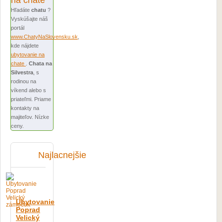
na chate
Hľadáte
chatu
?
Vyskúšajte náš
portál
www.ChatyNaSlovensku.sk
,
kde nájdete
ubytovanie na
chate
.
Chata na
Silvestra
, s
rodinou na
víkend alebo s
priateľmi. Priame
kontakty na
majiteľov. Nízke
ceny.
Najlacnejšie
Ubytovanie
Poprad
Velický