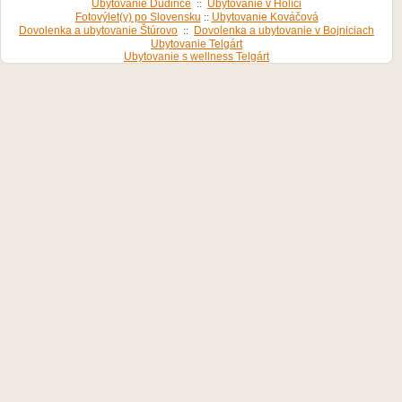
Ubytovanie Dudince
::
Ubytovanie v Holíči
Fotovýlet(y) po Slovensku
::
Ubytovanie Kováčová
Dovolenka a ubytovanie Štúrovo
::
Dovolenka a ubytovanie v Bojniciach
Ubytovanie Telgárt
Ubytovanie s wellness Telgárt