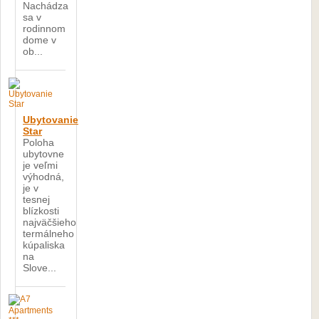
Nachádza
sa v
rodinnom
dome v
ob...
Ubytovanie
Star
Poloha
ubytovne
je veľmi
výhodná,
je v
tesnej
blízkosti
najväčšieho
termálneho
kúpaliska
na
Slove...