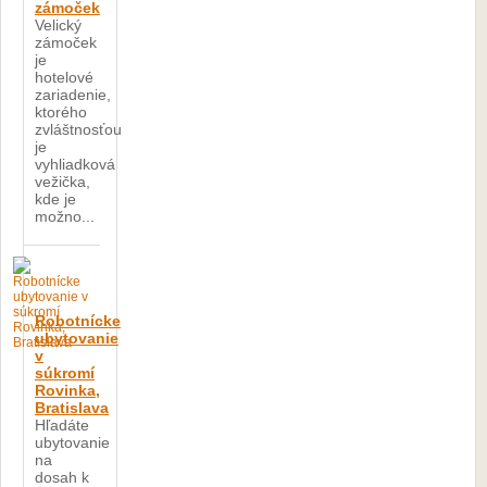
zámoček
Velický
zámoček
je
hotelové
zariadenie,
ktorého
zvláštnosťou
je
vyhliadková
vežička,
kde je
možno...
Robotnícke
ubytovanie
v
súkromí
Rovinka,
Bratislava
Hľadáte
ubytovanie
na
dosah k