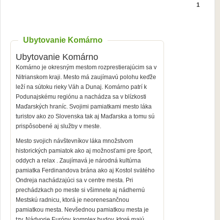
1
Ubytovanie Komárno
Ubytovanie Komárno
Komárno je okresným mestom rozprestierajúcim sa v
Nitrianskom kraji. Mesto má zaujímavú polohu keďže
leží na sútoku rieky Váh a Dunaj. Komárno patrí k
Podunajskému regiónu a nachádza sa v blízkosti
Maďarských hraníc. Svojimi pamiatkami mesto láka
turistov ako zo Slovenska tak aj Maďarska a tomu sú
prispôsobené aj služby v meste.
Mesto svojich návštevníkov láka množstvom
historických pamiatok ako aj možnosťami pre šport,
oddych a relax . Zaujímavá je národná kultúrna
pamiatka Ferdinandova brána ako aj Kostol svätého
Ondreja nachádzajúci sa v centre mesta. Pri
prechádzkach po meste si všimnete aj nádhernú
Mestskú radnicu, ktorá je neorenesančnou
pamiatkou mesta. Nevšednou pamiatkou mesta je
tzv. Nádvorie Európy, komplex budov, ktoré majú