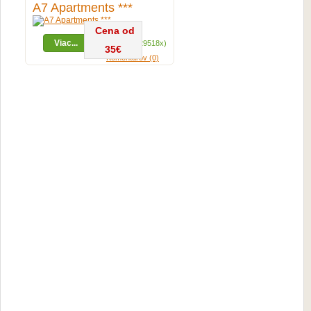
A7 Apartments ***
Cena od
Viac...
Zobrazení (29518x)
35€
Komentárov (0)