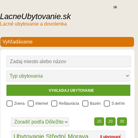
sk
LacneUbytovanie.sk
Lacné ubytovanie a dovolenka
Zviera
Internet
Reštaurácia
Bazén
S deťmi
10
20
30
Ubytovanie Střední Morava
0 ubytovaní