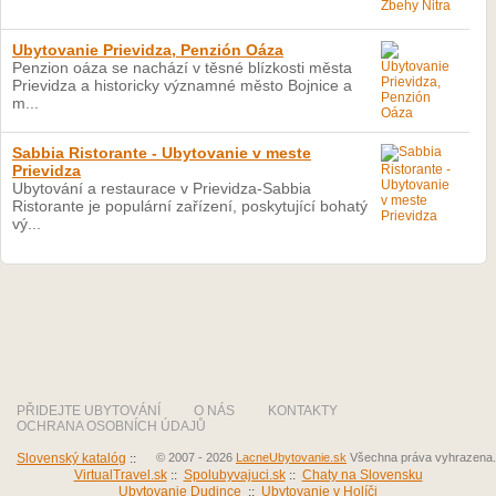
Ubytovanie Prievidza, Penzión Oáza
Penzion oáza se nachází v těsné blízkosti města
Prievidza a historicky významné město Bojnice a
m...
Sabbia Ristorante - Ubytovanie v meste
Prievidza
Ubytování a restaurace v Prievidza-Sabbia
Ristorante je populární zařízení, poskytující bohatý
vý...
PŘIDEJTE UBYTOVÁNÍ
O NÁS
KONTAKTY
OCHRANA OSOBNÍCH ÚDAJŮ
Slovenský katalóg
::
© 2007 - 2026
LacneUbytovanie.sk
Všechna práva vyhrazena.
VirtualTravel.sk
::
Spolubyvajuci.sk
::
Chaty na Slovensku
Ubytovanie Dudince
::
Ubytovanie v Holíči