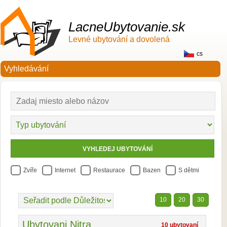
LacneUbytovanie.sk
Levné ubytování a dovolená
cs
Zvíře
Internet
Restaurace
Bazen
S dětmi
10
20
30
Ubytovani Nitra
10 ubytovaní