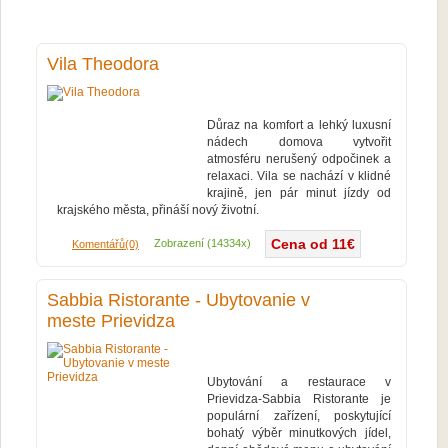
Vila Theodora
Důraz na komfort a lehký luxusní
nádech domova vytvořit
atmosféru nerušený odpočinek a
relaxaci. Vila se nachází v klidné
krajině, jen pár minut jízdy od
krajského města, přináší nový životní.
Cena od 11€
Více...
Zobrazení (14334x)
Komentářů(0)
Sabbia Ristorante - Ubytovanie v
meste Prievidza
Ubytování a restaurace v
Prievidza-Sabbia Ristorante je
populární zařízení, poskytující
bohatý výběr minutkových jídel,