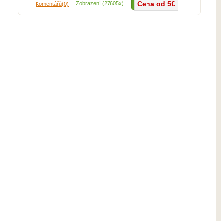
Cena od 5€
Více...
Zobrazení (27605x)
Komentářů(0)