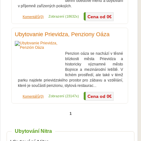
denní obědové menu a ubytování
v příjemně zařízených pokojích.
Cena od 0€
Více...
Zobrazení (18632x)
Komentářů(0)
Ubytovanie Prievidza, Penziony Oáza
Penzion oáza se nachází v těsné
blízkosti města Prievidza a
historicky významné město
Bojnice a mezinárodní letiště. V
tichém prostředí, ale také v témž
parku najdete prievidzského prostor pro zábavu a vzdělání,
které je součástí penzionu, stylová restaurac...
Cena od 0€
Více...
Zobrazení (23147x)
Komentářů(0)
1
Ubytování Nitra