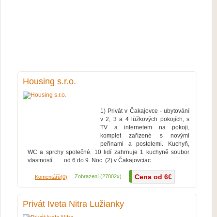
Housing s.r.o.
1) Privát v Čakajovce - ubytování
v 2, 3 a 4 lůžkových pokojích, s
TV a internetem na pokoji,
komplet zařízené s novými
peřinami a postelemi. Kuchyň,
WC a sprchy společné. 10 lidí zahrnuje 1 kuchyně soubor
vlastností. . . . od 6 do 9. Noc. (2) v Čakajovciac...
Cena od 6€
Více...
Zobrazení (27002x)
Komentářů(0)
Privát Iveta Nitra Lužianky