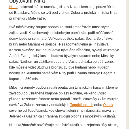
Ubytování Nitra
Nitra
je okresní město nacházející se v Nitranském kraji pouze 90 km
od Bratislavy. Město se tyčí pod vrchem Zobor a protéká jím řeka Nitra,
pramenící v Malé Fatře.
Své návštěvníky zaujme bohatou historií i množstvím turistických
zajímavostí. K zachovaným historickým památkám patří měšťanské
domy, budova semináře, Veľkoprepoštský palác, Socha Soluňských
bratry nebo Mariánské sousoší. Nezapomenutelná je i návštěva
Kostela svatého Jakuba, budova bývalého hřebčína, bývalý Veľkomlyn
Arpád, Evangelický kostel, budova bývalých kasáren nebo Městský
palác. Nádherným zážitkem bude pro Vás procházka po pěší zóně,
kde můžete vidět Studnu z bronzu, žulové fontánu nebo Hudební
hodiny. Ke kulturním památkám Nitry patří Divadlo Andreje Bagara s
kapacitou 360 míst.
Milovníci přírody budou zaujatí poutavými turistickými trasami, které je
zavedou do Chráněné krajinné oblasti Ponitrie, Velkého Lysec,
přírodní rezervace šindele nebo pohoří Tribeč. Milovníky zvířat zaujme
návštěva Zubr rezervace v nedalekých
Topoľčiankach
nebo
Obora
severně od Topoľčianok, kde chovají jeleni srny i daňci. Zajímavá je i
Jelenecká Gaštanica chráněná studijní plocha s množstvím kaštanů.
Nitru každoročně navštěvuje množství turistů a to zejména díky akcím,