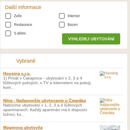
Další informace
Zvíře
Internet
Restaurace
Bazen
S dětmi
Vybrané
Housing s.r.o.
1) Privát v Čakajovce - ubytování v 2, 3 a 4
lůžkových pokojích, s TV a internetem na pokoji,
kom...
Nitra - Najlacnejšie ubytovanie u Čmaráka
Nabízíme ubytování v 1, 2, 3 a 4 lůžkových
apartmánech. Každý apartmán má k dispozici
ložnici, ku...
Maginova ubytovňa