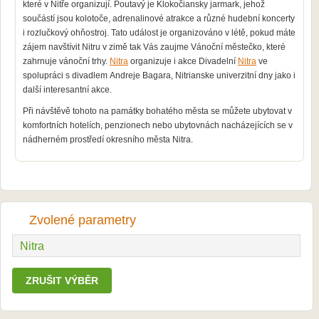
které v Nitře organizují. Poutavý je Klokočiansky jarmark, jehož
součástí jsou kolotoče, adrenalinové atrakce a různé hudební koncerty
i rozlučkový ohňostroj. Tato událost je organizováno v létě, pokud máte
zájem navštívit Nitru v zimě tak Vás zaujme Vánoční městečko, které
zahrnuje vánoční trhy.
Nitra
organizuje i akce Divadelní
Nitra
ve
spolupráci s divadlem Andreje Bagara, Nitrianske univerzitní dny jako i
další interesantní akce.
Při návštěvě tohoto na památky bohatého města se můžete ubytovat v
komfortních hotelích, penzionech nebo ubytovnách nacházejících se v
nádherném prostředí okresního města Nitra.
Zvolené parametry
Nitra
ZRUŠIT VÝBĚR