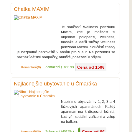
Chatka MAXIM
Je součástí Wellness penzionu
Maxim, kde je možnost si
objednat polopenzi, wellness,
masáže a další služby Wellness
penzionu Maxim. Součástí chatky
je bezplatné parkoviště v areálu pro 5 aut. Na pozemku se
nachází dětské houpačky, ohniště, posezení v příjem...
Cena od 150€
Více...
Zobrazení (18867x)
Komentářů(0)
Najlacnejšie ubytovanie u Čmaráka
Nabízíme ubytování v 1, 2, 3 a 4
lůžkových apartmánech. Každý
apartmán má k dispozici ložnici,
kuchyň, sociální zařízení a vstup
na balkon.
Cena od 6€
Více...
Zobrazení (40135x)
Komentářů(0)