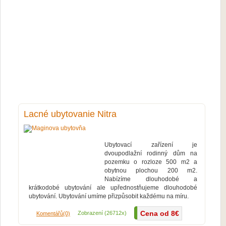
Lacné ubytovanie Nitra
Ubytovací zařízení je
dvoupodlažní rodinný dům na
pozemku o rozloze 500 m2 a
obytnou plochou 200 m2.
Nabízíme dlouhodobé a
krátkodobé ubytování ale upřednostňujeme dlouhodobé
ubytování. Ubytování umíme přizpůsobit každému na míru.
Cena od 8€
Více...
Zobrazení (26712x)
Komentářů(0)