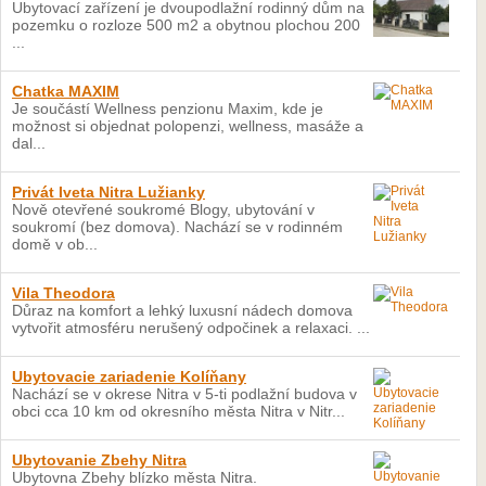
Ubytovací zařízení je dvoupodlažní rodinný dům na
pozemku o rozloze 500 m2 a obytnou plochou 200
...
Chatka MAXIM
Je součástí Wellness penzionu Maxim, kde je
možnost si objednat polopenzi, wellness, masáže a
dal...
Privát Iveta Nitra Lužianky
Nově otevřené soukromé Blogy, ubytování v
soukromí (bez domova). Nachází se v rodinném
domě v ob...
Vila Theodora
Důraz na komfort a lehký luxusní nádech domova
vytvořit atmosféru nerušený odpočinek a relaxaci. ...
Ubytovacie zariadenie Kolíňany
Nachází se v okrese Nitra v 5-ti podlažní budova v
obci cca 10 km od okresního města Nitra v Nitr...
Ubytovanie Zbehy Nitra
Ubytovna Zbehy blízko města Nitra.