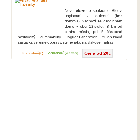
Nově otevřené soukromé Blogy,
ubytování v soukromí (bez
domova). Nachází se v rodinném
domě v obci 12.století, 8 km od
centra města, poblíž částečně
postavený automobilky Jaguar-Landrover. Autobusová
zastávka veřejné dopravy, stejně jako na vlakové nádraží...
Cena od 20€
Více...
Zobrazení (39979x)
Komentářů(0)