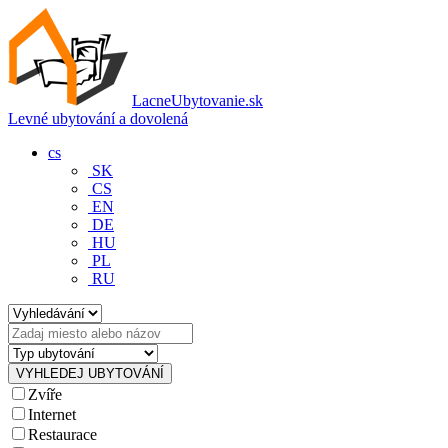
LacneUbytovanie.sk
Levné ubytování a dovolená
cs
SK
CS
EN
DE
HU
PL
RU
Zvíře
Internet
Restaurace