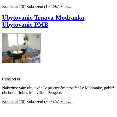
Komentářů(0)
Zobrazení (19429x)
Více...
Ubytovanie Trnava-Modranka,
Ubytovanie PMB
Cena od 0€
Nabízíme vám ubytování v příjemném prostředí v Modranke, poblíž
obchodu, Johns Manville a Peugeot.
Komentářů(0)
Zobrazení (30952x)
Více...