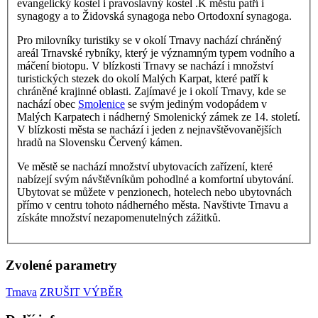
evangelický kostel i pravoslavný kostel .K městu patří i
synagogy a to Židovská synagoga nebo Ortodoxní synagoga.
Pro milovníky turistiky se v okolí Trnavy nachází chráněný
areál Trnavské rybníky, který je významným typem vodního a
máčení biotopu. V blízkosti Trnavy se nachází i množství
turistických stezek do okolí Malých Karpat, které patří k
chráněné krajinné oblasti. Zajímavé je i okolí Trnavy, kde se
nachází obec
Smolenice
se svým jediným vodopádem v
Malých Karpatech i nádherný Smolenický zámek ze 14. století.
V blízkosti města se nachází i jeden z nejnavštěvovanějších
hradů na Slovensku Červený kámen.
Ve městě se nachází množství ubytovacích zařízení, které
nabízejí svým návštěvníkům pohodlné a komfortní ubytování.
Ubytovat se můžete v penzionech, hotelech nebo ubytovnách
přímo v centru tohoto nádherného města. Navštivte Trnavu a
získáte množství nezapomenutelných zážitků.
Zvolené parametry
Trnava
ZRUŠIT VÝBĚR