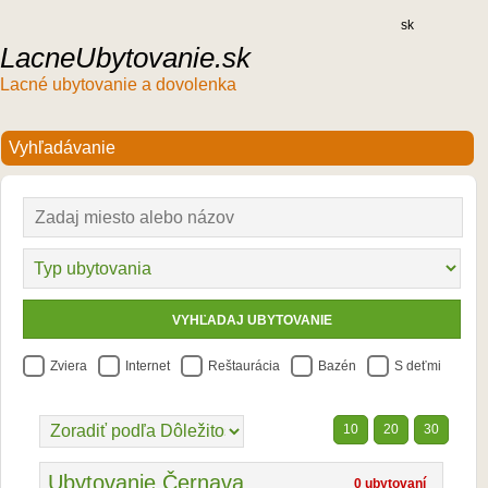
sk
LacneUbytovanie.sk
Lacné ubytovanie a dovolenka
Zviera
Internet
Reštaurácia
Bazén
S deťmi
10
20
30
Ubytovanie Černava
0 ubytovaní