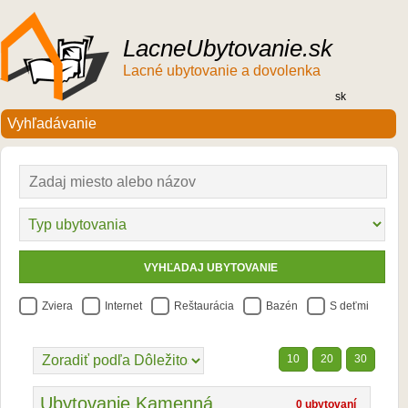
LacneUbytovanie.sk
Lacné ubytovanie a dovolenka
sk
Zviera
Internet
Reštaurácia
Bazén
S deťmi
10
20
30
Ubytovanie Kamenná
0 ubytovaní