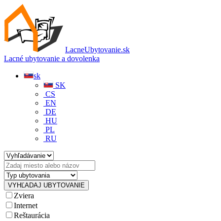
LacneUbytovanie.sk
Lacné ubytovanie a dovolenka
sk
SK
CS
EN
DE
HU
PL
RU
Zviera
Internet
Reštaurácia