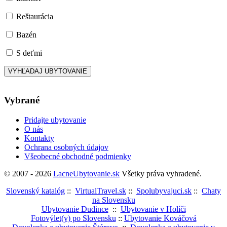
Reštaurácia
Bazén
S deťmi
Vybrané
Pridajte ubytovanie
O nás
Kontakty
Ochrana osobných údajov
Všeobecné obchodné podmienky
© 2007 - 2026
LacneUbytovanie.sk
Všetky práva vyhradené.
Slovenský katalóg
::
VirtualTravel.sk
::
Spolubyvajuci.sk
::
Chaty
na Slovensku
Ubytovanie Dudince
::
Ubytovanie v Holíči
Fotovýlet(y) po Slovensku
::
Ubytovanie Kováčová