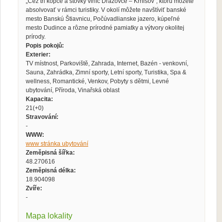
„Cez tri kopce a stovky viníc Drážovce – Krnišov“, ktorú môžete
absolvovať v rámci turistiky. V okolí môžete navštíviť banské
mesto Banskú Štiavnicu, Počúvadlianske jazero, kúpeľné
mesto Dudince a rôzne prírodné pamiatky a výtvory okolitej
prírody.
Popis pokojů:
Exterier:
TV místnost, Parkoviště, Zahrada, Internet, Bazén - venkovní,
Sauna, Zahrádka, Zimní sporty, Letní sporty, Turistika, Spa &
wellness, Romantické, Venkov, Pobyty s dětmi, Levné
ubytování, Příroda, Vinařská oblast
Kapacita:
21(+0)
Stravování:
-
WWW:
www stránka ubytování
Zeměpisná šířka:
48.270616
Zeměpisná délka:
18.904098
Zvíře:
-
Mapa lokality