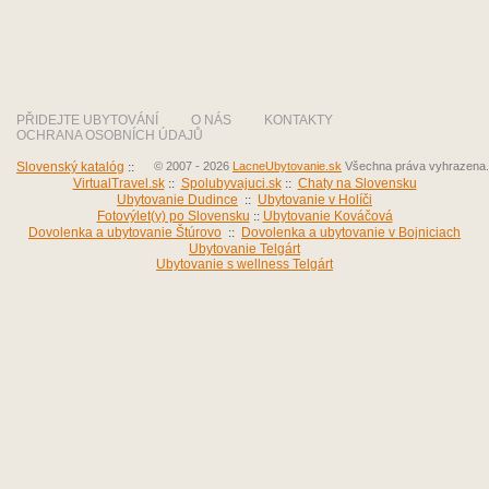
PŘIDEJTE UBYTOVÁNÍ
O NÁS
KONTAKTY
OCHRANA OSOBNÍCH ÚDAJŮ
Slovenský katalóg
::
© 2007 - 2026
LacneUbytovanie.sk
Všechna práva vyhrazena.
VirtualTravel.sk
::
Spolubyvajuci.sk
::
Chaty na Slovensku
Ubytovanie Dudince
::
Ubytovanie v Holíči
Fotovýlet(y) po Slovensku
::
Ubytovanie Kováčová
Dovolenka a ubytovanie Štúrovo
::
Dovolenka a ubytovanie v Bojniciach
Ubytovanie Telgárt
Ubytovanie s wellness Telgárt