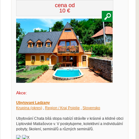
cena od
10 €
Akce:
Ubytovani Ladzany
Krupina (okres)
,
Region / Kraj Poiplie
,
Slovensko
Ubytování Chata bílá stopa nabízí strávíte v krásné a klidné obci
Liptovské Matiašovce v. V poskytujeme, kolektivní a individuální
pobyty, školení, seminářů a různých seminářů.
X