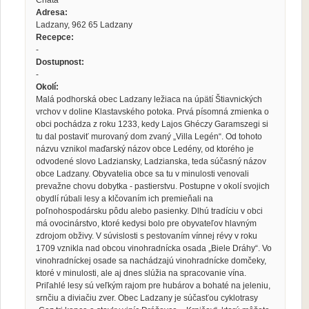
Chata
Adresa:
Ladzany, 962 65 Ladzany
Recepce:
-
Dostupnost:
-
Okolí:
Malá podhorská obec Ladzany ležiaca na úpätí Štiavnických
vrchov v doline Klastavského potoka. Prvá písomná zmienka o
obci pochádza z roku 1233, kedy Lajos Ghéczy Garamszegi si
tu dal postaviť murovaný dom zvaný „Villa Legén“. Od tohoto
názvu vznikol maďarský názov obce Ledény, od ktorého je
odvodené slovo Ladziansky, Ladzianska, teda súčasný názov
obce Ladzany. Obyvatelia obce sa tu v minulosti venovali
prevažne chovu dobytka - pastierstvu. Postupne v okolí svojich
obydlí rúbali lesy a klčovaním ich premieňali na
poľnohospodársku pôdu alebo pasienky. Dlhú tradíciu v obci
má ovocinárstvo, ktoré kedysi bolo pre obyvateľov hlavným
zdrojom obživy. V súvislosti s pestovaním vínnej révy v roku
1709 vznikla nad obcou vinohradnícka osada „Biele Dráhy“. Vo
vinohradníckej osade sa nachádzajú vinohradnícke domčeky,
ktoré v minulosti, ale aj dnes slúžia na spracovanie vína.
Priľahlé lesy sú veľkým rajom pre hubárov a bohaté na jeleniu,
srnčiu a diviačiu zver. Obec Ladzany je súčasťou cyklotrasy