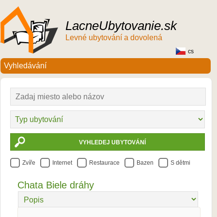
LacneUbytovanie.sk
Levné ubytování a dovolená
cs
Zvíře
Internet
Restaurace
Bazen
S dětmi
Chata Biele dráhy