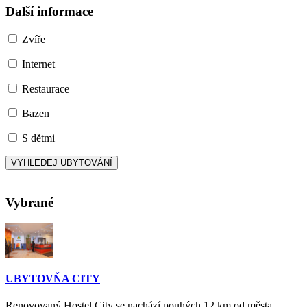
Další informace
Zvíře
Internet
Restaurace
Bazen
S dětmi
Vybrané
UBYTOVŇA CITY
Renovovaný Hostel City se nachází pouhých 12 km od města