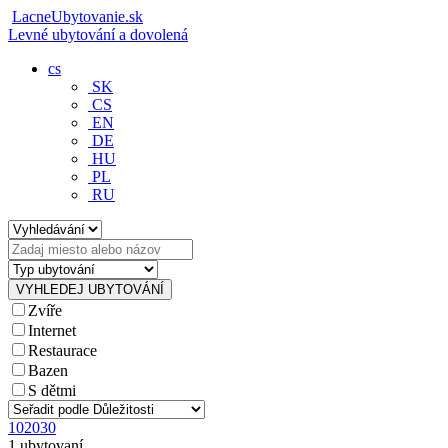
LacneUbytovanie.sk
Levné ubytování a dovolená
cs
SK
CS
EN
DE
HU
PL
RU
Zvíře
Internet
Restaurace
Bazen
S dětmi
10
20
30
1 ubytovaní