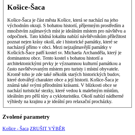
Košice-Šaca
Košice-Šaca je část města Košice, která se nachází na jeho
východním okraji. S bohatou historií, příjemným prostředím a
množstvím zajímavých míst je ideálním místem pro návštěvu a
odpočinek. Tato klidná lokalita nabízí návštěvníkům příležitost
poznat nejen krásy okolí, ale i historické památky, které se
nacházejí přímo v obci. Mezi nejzajímavější památky v
Košicích-Šace patří kostel sv. Michaela Archanděla, který je
dominantou obce. Tento kostel s bohatou historií a
architektonickými prvky je významnou kulturní památkou a
často navštěvovaným místem pro turisty i místní obyvatele.
Kromě toho je zde také několik starých historických budov,
které dotvářejí charakter obce a její historii. Košice-Šaca je
známá také svými přírodními krásami. V blízkosti obce se
nachází turistické stezky, které vedou k malebným místům,
ideálním pro pěší túry a cykloturistiku. Okolí nabízí nádherné
výhledy na krajinu a je ideální pro relaxační procházky.
Zvolené parametry
Košice - Šaca
ZRUŠIT VÝBĚR