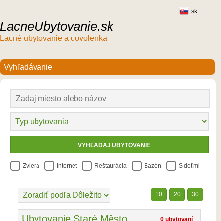
sk
LacneUbytovanie.sk
Lacné ubytovanie a dovolenka
Zviera
Internet
Reštaurácia
Bazén
S deťmi
10
20
30
Ubytovanie Staré Město
0 ubytovaní