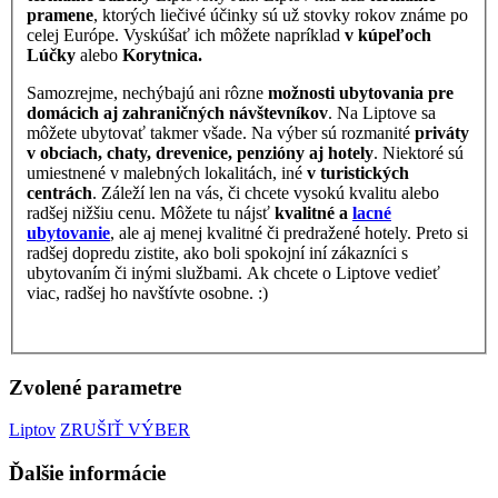
pramene
, ktorých liečivé účinky sú už stovky rokov známe po
celej Európe. Vyskúšať ich môžete napríklad
v kúpeľoch
Lúčky
alebo
Korytnica.
Samozrejme, nechýbajú ani rôzne
možnosti ubytovania pre
domácich aj zahraničných návštevníkov
. Na Liptove sa
môžete ubytovať takmer všade. Na výber sú rozmanité
priváty
v obciach, chaty, drevenice, penzióny aj hotely
. Niektoré sú
umiestnené v malebných lokalitách, iné
v turistických
centrách
. Záleží len na vás, či chcete vysokú kvalitu alebo
radšej nižšiu cenu. Môžete tu nájsť
kvalitné a
lacné
ubytovanie
, ale aj menej kvalitné či predražené hotely. Preto si
radšej dopredu zistite, ako boli spokojní iní zákazníci s
ubytovaním či inými službami. Ak chcete o Liptove vedieť
viac, radšej ho navštívte osobne. :)
Zvolené parametre
Liptov
ZRUŠIŤ VÝBER
Ďalšie informácie