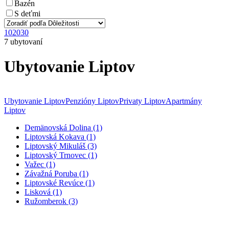
Bazén
S deťmi
10
20
30
7 ubytovaní
Ubytovanie Liptov
Ubytovanie Liptov
Penzióny Liptov
Privaty Liptov
Apartmány
Liptov
Demänovská Dolina (1)
Liptovská Kokava (1)
Liptovský Mikuláš (3)
Liptovský Trnovec (1)
Važec (1)
Závažná Poruba (1)
Liptovské Revúce (1)
Lisková (1)
Ružomberok (3)