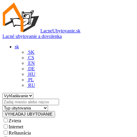
LacneUbytovanie.sk
Lacné ubytovanie a dovolenka
sk
SK
CS
EN
DE
HU
PL
RU
Zviera
Internet
Reštaurácia