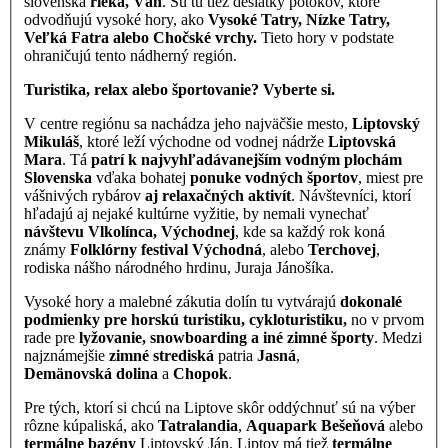
slovenská
rieka, Váh
. Sú tu tiež desiatky potokov, ktoré
odvodňujú vysoké hory, ako
Vysoké Tatry, Nízke Tatry,
Veľká Fatra alebo Chočské vrchy.
Tieto hory v podstate
ohraničujú tento nádherný región.
Turistika, relax alebo športovanie? Vyberte si.
V centre regiónu sa nachádza jeho najväčšie mesto,
Liptovský
Mikuláš
, ktoré leží východne od vodnej nádrže
Liptovská
Mara
. Tá
patrí k najvyhľadávanejším vodným plochám
Slovenska
vďaka bohatej
ponuke vodných športov
, miest pre
vášnivých rybárov
aj relaxačných aktivít
. Návštevníci, ktorí
hľadajú aj nejaké kultúrne vyžitie, by nemali vynechať
návštevu Vlkolínca, Východnej
, kde sa každý rok koná
známy
Folklórny festival Východná
, alebo
Terchovej
,
rodiska nášho národného hrdinu, Juraja Jánošíka.
Vysoké hory a malebné zákutia dolín tu vytvárajú
dokonalé
podmienky pre horskú turistiku, cykloturistiku,
no v prvom
rade pre
lyžovanie, snowboarding a iné zimné športy
. Medzi
najznámejšie
zimné strediská
patria
Jasná
,
Demänovská dolina
a
Chopok
.
Pre tých, ktorí si chcú na Liptove skôr oddýchnuť sú na výber
rôzne kúpaliská, ako
Tatralandia
,
Aquapark Bešeňová
alebo
termálne bazény
Liptovský Ján. Liptov má tiež
termálne