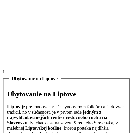
1
Ubytovanie na Liptove
Ubytovanie na Liptove
Liptov
je pre mnohých z nás synonymom folklóru a ľudových
tradícií, no v súčasnosti
je
v prvom rade
jedným z
najvyhľadávanejších centier cestovného ruchu na
Slovensku.
Nachádza sa na severe Stredného Slovenska, v
malebnej
Liptovskej kotline
, ktorou preteká najdlhšia