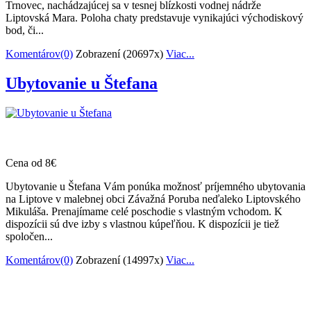
Trnovec, nachádzajúcej sa v tesnej blízkosti vodnej nádrže
Liptovská Mara. Poloha chaty predstavuje vynikajúci východiskový
bod, či...
Komentárov(0)
Zobrazení (20697x)
Viac...
Ubytovanie u Štefana
Cena od 8€
Ubytovanie u Štefana Vám ponúka možnosť príjemného ubytovania
na Liptove v malebnej obci Závažná Poruba neďaleko Liptovského
Mikuláša. Prenajímame celé poschodie s vlastným vchodom. K
dispozícii sú dve izby s vlastnou kúpeľňou. K dispozícii je tiež
spoločen...
Komentárov(0)
Zobrazení (14997x)
Viac...