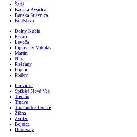
Šariš
Banská Bystrica
Banská Štiavnica
Bratislava
Dolný Kubín
Košice
Levoča
Liptovský Mikuláš
Martin
Nitra
Piešťany
Poprad
Prešov
Prievidza
Spišská Nová Ves
Trenčín
Trnava
Turčianske Teplice
Žilina
Zvolen
Bojnice
Donovaly