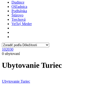
Dudince
Oščadnica
Podhájska
Štúrovo
Terchová
Veľký Meder
10
20
30
0 ubytovaní
Ubytovanie Turiec
Ubytovanie Turiec