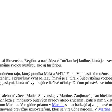
časti Slovenska. Región sa nachádza v Turčianskej kotline, ktorá je uz
známe svojou kultúrou ako aj históriou.
prírodnému raju, ktorý ponúka Malá a Veľká Fatra. V
oblasti sú možnosti 
scenériu a prekrásny výhľad. Zaujímavá je aj túra k Šúťovskému vodopá
j jaskyni, ktorá má vynikajúce liečivé účinky. Deťom pri návšteve toh
e alebo návšteva Matice Slovenskej v Martine. Zaujímavá je architektúr
nachádza aj množstvo pútavých hradov alebo zrúcanín , patrí k nim Skla
trom Martina. V regióne priamo v
Martine
sa nachádzajú aj zaujímavé
enované prevažne spisovateľom, ktorí sa v regióne narodili. V
Martine