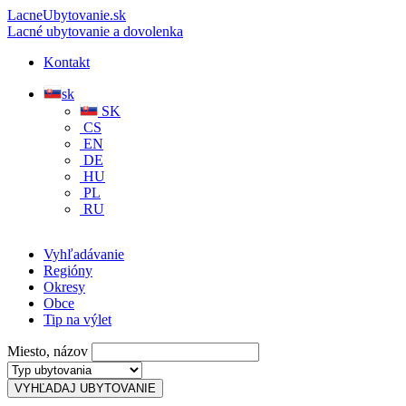
LacneUbytovanie.sk
Lacné ubytovanie a dovolenka
Kontakt
sk
SK
CS
EN
DE
HU
PL
RU
Vyhľadávanie
Regióny
Okresy
Obce
Tip na výlet
Miesto, názov