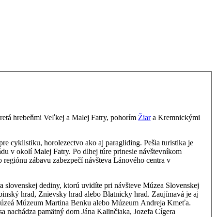
avretá hrebeňmi Veľkej a Malej Fatry, pohorím
Žiar
a Kremnickými
pre cyklistiku, horolezectvo ako aj paragliding. Pešia turistika je
du v okolí Malej Fatry.
Po dlhej túre prinesie návštevníkom
to regiónu zábavu zabezpečí návšteva Lánového centra v
a slovenskej dediny, ktorú uvidíte pri návšteve Múzea Slovenskej
binský hrad, Znievsky hrad alebo Blatnicky hrad. Zaujímavá je aj
 múzeá Múzeum Martina Benku alebo Múzeum Andreja Kmeťa.
sa nachádza pamätný dom Jána Kalinčiaka, Jozefa Cígera