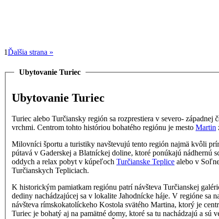
1
Ďalšia strana »
Ubytovanie Turiec
Ubytovanie Turiec
Turiec alebo Turčiansky región sa rozprestiera v severo- západnej 
vrchmi. Centrom tohto históriou bohatého regiónu je mesto
Martin
Milovníci športu a turistiky navštevujú tento región najmä kvôli 
pútavá v Gaderskej a Blatníckej doline, ktoré ponúkajú nádhernú 
oddych a relax pobyt v kúpeľoch
Turčianske Teplice
alebo v Soľne
Turčianskych Tepliciach.
K historickým pamiatkam regiónu patrí návšteva Turčianskej galéri
dediny nachádzajúcej sa v lokalite Jahodnícke háje. V regióne sa 
návšteva rímskokatolíckeho Kostola svätého Martina, ktorý je cen
Turiec je bohatý aj na pamätné domy, ktoré sa tu nachádzajú
a sú v