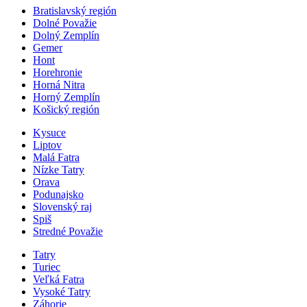
Bratislavský región
Dolné Považie
Dolný Zemplín
Gemer
Hont
Horehronie
Horná Nitra
Horný Zemplín
Košický región
Kysuce
Liptov
Malá Fatra
Nízke Tatry
Orava
Podunajsko
Slovenský raj
Spiš
Stredné Považie
Tatry
Turiec
Veľká Fatra
Vysoké Tatry
Záhorie