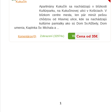
Apartmány Kukučín sa nachádzajú v blízkosti
Kultúrparku, na Kukučinovej ulici v Košiciach. V
blízkom centre mesta, len pár minút pešou
chôdzou od Hlavnej ulice, kde sa nachádzajú
kultúrne pamiatky ako sú Dom Sv.Alžbety, Dom
umenia, Kaplnka Sv. Michala a ...
Viac...
Cena od 35€
Zobrazení (32974x)
Komentárov(0)
1