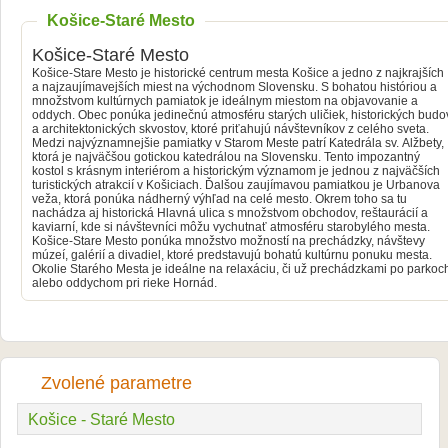
Košice-Staré Mesto
Košice-Staré Mesto
Košice-Stare Mesto je historické centrum mesta Košice a jedno z najkrajších
a najzaujímavejších miest na východnom Slovensku. S bohatou históriou a
množstvom kultúrnych pamiatok je ideálnym miestom na objavovanie a
oddych. Obec ponúka jedinečnú atmosféru starých uličiek, historických budo
a architektonických skvostov, ktoré priťahujú návštevníkov z celého sveta.
Medzi najvýznamnejšie pamiatky v Starom Meste patrí Katedrála sv. Alžbety,
ktorá je najväčšou gotickou katedrálou na Slovensku. Tento impozantný
kostol s krásnym interiérom a historickým významom je jednou z najväčších
turistických atrakcií v Košiciach. Ďalšou zaujímavou pamiatkou je Urbanova
veža, ktorá ponúka nádherný výhľad na celé mesto. Okrem toho sa tu
nachádza aj historická Hlavná ulica s množstvom obchodov, reštaurácií a
kaviarní, kde si návštevníci môžu vychutnať atmosféru starobylého mesta.
Košice-Stare Mesto ponúka množstvo možností na prechádzky, návštevy
múzeí, galérií a divadiel, ktoré predstavujú bohatú kultúrnu ponuku mesta.
Okolie Starého Mesta je ideálne na relaxáciu, či už prechádzkami po parkoc
alebo oddychom pri rieke Hornád.
Zvolené parametre
Košice - Staré Mesto