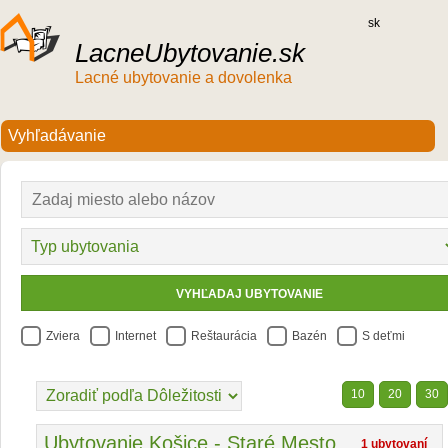
sk
LacneUbytovanie.sk
Lacné ubytovanie a dovolenka
Zviera
Internet
Reštaurácia
Bazén
S deťmi
10
20
30
Ubytovanie Košice - Staré Mesto
1 ubytovaní