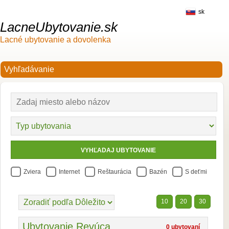
sk
LacneUbytovanie.sk
Lacné ubytovanie a dovolenka
Zviera
Internet
Reštaurácia
Bazén
S deťmi
10
20
30
Ubytovanie Revúca
0 ubytovaní