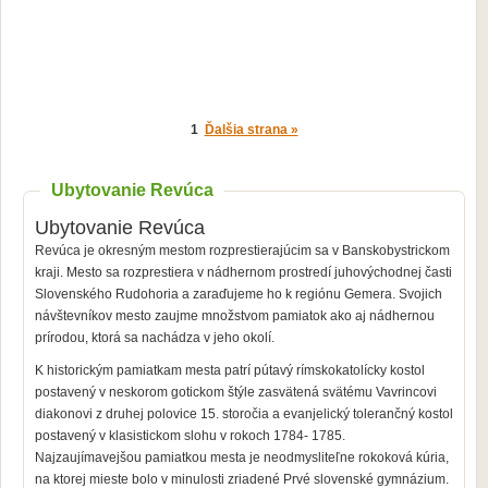
1
Ďalšia strana »
Ubytovanie Revúca
Ubytovanie Revúca
Revúca je okresným mestom rozprestierajúcim sa v Banskobystrickom
kraji. Mesto sa rozprestiera v nádhernom prostredí juhovýchodnej časti
Slovenského Rudohoria a zaraďujeme ho k regiónu Gemera. Svojich
návštevníkov mesto zaujme množstvom pamiatok ako aj nádhernou
prírodou, ktorá sa nachádza v jeho okolí.
K historickým pamiatkam mesta patrí pútavý rímskokatolícky kostol
postavený v neskorom gotickom štýle zasvätená svätému Vavrincovi
diakonovi z druhej polovice 15. storočia a evanjelický tolerančný kostol
postavený v klasistickom slohu v rokoch 1784- 1785.
Najzaujímavejšou pamiatkou mesta je neodmysliteľne rokoková kúria,
na ktorej mieste bolo v minulosti zriadené Prvé slovenské gymnázium.