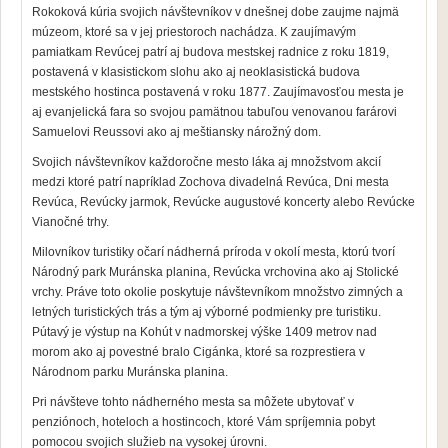
Rokoková kúria
svojich návštevníkov v dnešnej dobe zaujme najmä
múzeom, ktoré sa v jej priestoroch nachádza. K zaujímavým
pamiatkam Revúcej patrí aj budova mestskej radnice z roku 1819,
postavená v klasistickom slohu
ako aj
neoklasistická budova
mestského hostinca postavená v roku 1877. Zaujímavosťou mesta je
aj evanjelická fara so svojou pamätnou tabuľou venovanou farárovi
Samuelovi Reussovi ako aj meštiansky nárožný dom.
Svojich návštevníkov každoročne mesto
láka aj množstvom akcií
medzi ktoré patrí napríklad Zochova divadelná Revúca, Dni mesta
Revúca, Revúcky jarmok, Revúcke augustové koncerty alebo Revúcke
Vianočné trhy.
Milovníkov turistiky očarí nádherná príroda v okolí mesta, ktorú tvorí
Národný park
Muránska planina, Revúcka vrchovina ako aj Stolické
vrchy. Práve toto okolie poskytuje návštevníkom množstvo zimných a
letných turistických trás a tým aj výborné podmienky pre turistiku.
Pútavý je výstup na Kohút v nadmorskej výške 1409 metrov nad
morom ako aj povestné bralo Cigánka, ktoré sa rozprestiera v
Národnom parku Muránska planina.
Pri návšteve tohto nádherného mesta sa môžete ubytovať v
penziónoch, hoteloch a hostincoch, ktoré Vám spríjemnia pobyt
pomocou svojich služieb na vysokej úrovni.