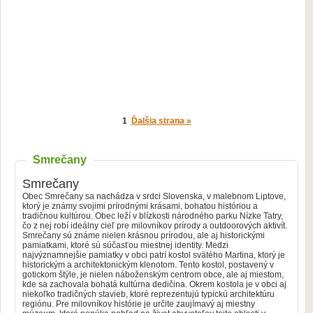
1
Ďalšia strana »
Smrečany
Smrečany
Obec Smrečany sa nachádza v srdci Slovenska, v malebnom Liptove,
ktorý je známy svojimi prírodnými krásami, bohatou históriou a
tradičnou kultúrou. Obec leží v blízkosti národného parku Nízke Tatry,
čo z nej robí ideálny cieľ pre milovníkov prírody a outdoorových aktivít.
Smrečany sú známe nielen krásnou prírodou, ale aj historickými
pamiatkami, ktoré sú súčasťou miestnej identity. Medzi
najvýznamnejšie pamiatky v obci patrí kostol svätého Martina, ktorý je
historickým a architektonickým klenotom. Tento kostol, postavený v
gotickom štýle, je nielen náboženským centrom obce, ale aj miestom,
kde sa zachovala bohatá kultúrna dedičina. Okrem kostola je v obci aj
niekoľko tradičných stavieb, ktoré reprezentujú typickú architektúru
regiónu. Pre milovníkov histórie je určite zaujímavý aj miestny