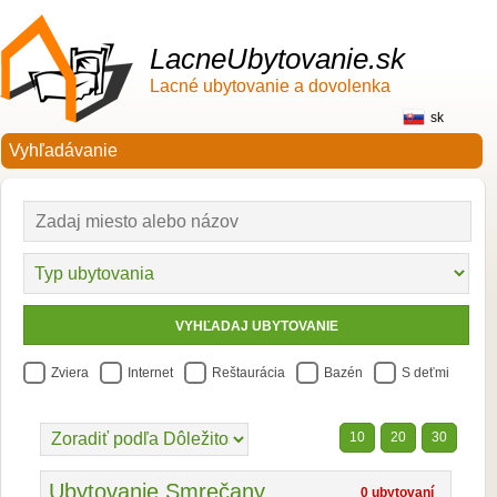
LacneUbytovanie.sk
Lacné ubytovanie a dovolenka
sk
Zviera
Internet
Reštaurácia
Bazén
S deťmi
10
20
30
Ubytovanie Smrečany
0 ubytovaní