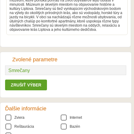
múzeum, ktoré ponúka pohľad na život obyvateľov tejto oblasti v
minulosti. Múzeum je skvelým miestom na objavovanie histórie a
kultúry Liptova. Smrečany sú tiež vynikajúcim východiskovým bodom
na výlety do okolitých prírodných krás, ako sú vodopády, horské túry a
jazdy na bicykli. V obci sa nachádzajú rôzne možnosti ubytovania, od
útulných chalúp po komfortné apartmány, ktoré uspokoja rôzne typy
návštevníkov. Smrečany sú skvelým miestom na oddych, relaxáciu a
objavovanie krás Liptova a jeho kultúrneho dedičstva.
Zvolené parametre
Smrečany
ZRUŠIŤ VÝBER
Ďalšie informácie
Zviera
Internet
Reštaurácia
Bazén