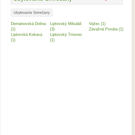
Ubytovanie Smrečany
Demänovská Dolina
Liptovský Mikuláš
Važec (1)
(1)
(3)
Závažná Poruba (1)
Liptovská Kokava
Liptovský Trnovec
(1)
(1)