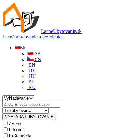
LacneUbytovanie.sk
Lacné ubytovanie a dovolenka
sk
SK
CS
EN
DE
HU
PL
RU
Zviera
Internet
Reštaurácia