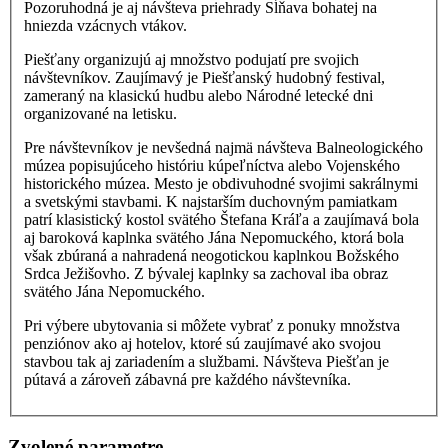
Pozoruhodná je aj návšteva priehrady Sĺňava bohatej na
hniezda vzácnych vtákov.
Piešťany organizujú aj množstvo podujatí pre svojich
návštevníkov. Zaujímavý je Piešťanský hudobný festival,
zameraný na klasickú hudbu alebo Národné letecké dni
organizované na letisku.
Pre návštevníkov je nevšedná najmä návšteva Balneologického
múzea popisujúceho históriu kúpeľníctva alebo Vojenského
historického múzea. Mesto je obdivuhodné svojimi sakrálnymi
a svetskými stavbami. K najstarším duchovným pamiatkam
patrí klasistický kostol svätého Štefana Kráľa a
zaujímavá bola
aj
baroková kaplnka svätého Jána Nepomuckého, ktorá bola
však zbúraná a nahradená neogotickou kaplnkou Božského
Srdca Ježišovho. Z bývalej kaplnky sa zachoval iba obraz
svätého Jána Nepomuckého.
Pri výbere ubytovania si môžete vybrať z ponuky množstva
penziónov ako aj hotelov, ktoré sú zaujímavé ako svojou
stavbou tak aj zariadením a službami. Návšteva Piešťan je
pútavá a zároveň zábavná pre každého návštevníka.
Zvolené parametre