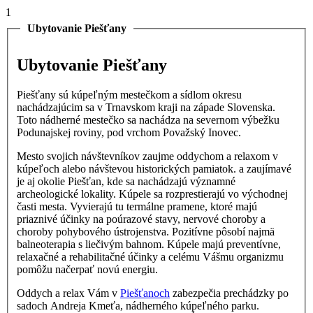
1
Ubytovanie Piešťany
Ubytovanie Piešťany
Piešťany sú kúpeľným mestečkom a sídlom okresu
nachádzajúcim sa v Trnavskom kraji na západe Slovenska.
Toto nádherné mestečko sa nachádza na severnom výbežku
Podunajskej roviny, pod vrchom Považský Inovec.
Mesto svojich návštevníkov zaujme oddychom a relaxom v
kúpeľoch alebo návštevou historických pamiatok. a zaujímavé
je aj okolie Piešťan, kde sa nachádzajú významné
archeologické lokality. Kúpele sa rozprestierajú
vo východnej
časti mesta. Vyvierajú tu termálne pramene, ktoré majú
priaznivé účinky na poúrazové stavy, nervové choroby a
choroby pohybového ústrojenstva. Pozitívne pôsobí najmä
balneoterapia s
liečivým bahnom. Kúpele majú preventívne,
relaxačné a
rehabilitačné účinky a celému Vášmu organizmu
pomôžu načerpať novú energiu.
Oddych a relax Vám v
Piešťanoch
zabezpečia prechádzky po
sadoch Andreja Kmeťa, nádherného kúpeľného parku.